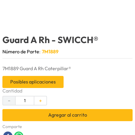
9
.
cuchillas
10
.
anticongelante
Guard A Rh
- SWICCH®
Número de Parte
:
7M1889
7M1889 Guard A Rh Caterpillar®
Posibles aplicaciones
Cantidad
－
＋
Agregar al carrito
Comparte