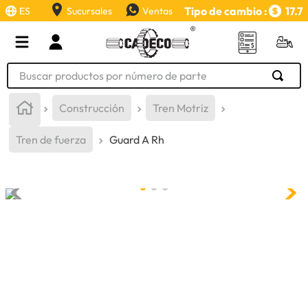
Tipo de cambio :
17.7
ES
Sucursales
Ventas
Buscar productos por número de parte
TÉRMINOS MÁS BUSCADOS
Construcción
Tren Motriz
1
.
retroexcavadora
Tren de fuerza
Guard A Rh
2
.
aceite
3
.
llanta
4
.
bomba hidraulica
5
.
cucharon
6
.
puntas
7
.
pintura
8
.
herramienta