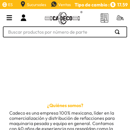
Tipo de cambio :
17.59
ES
Sucursales
Ventas
Buscar productos por número de parte
TÉRMINOS MÁS BUSCADOS
1
.
retroexcavadora
2
.
aceite
3
.
llanta
4
.
bomba hidraulica
5
.
cucharon
6
.
puntas
¿Quiénes somos?
Cadeco es una empresa 100% mexicana, líder en la 
7
.
pintura
comercialización y distribución de refacciones para 
maquinaria pesada y equipo en general. Contamos 
8
.
herramienta
con 40 años de experiencia nos respaldan como la 