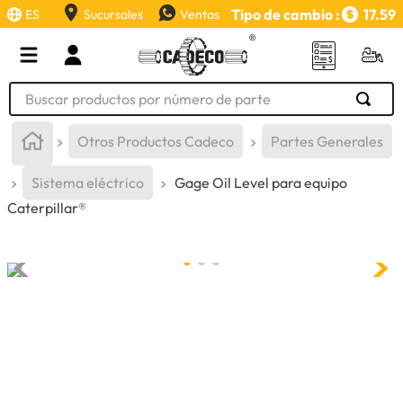
Tipo de cambio :
17.59
ES
Sucursales
Ventas
Buscar productos por número de parte
TÉRMINOS MÁS BUSCADOS
Otros Productos Cadeco
Partes Generales
1
.
retroexcavadora
Sistema eléctrico
Gage Oil Level para equipo
2
.
aceite
Caterpillar®
3
.
llanta
4
.
bomba hidraulica
5
.
cucharon
6
.
puntas
7
.
pintura
8
.
herramienta