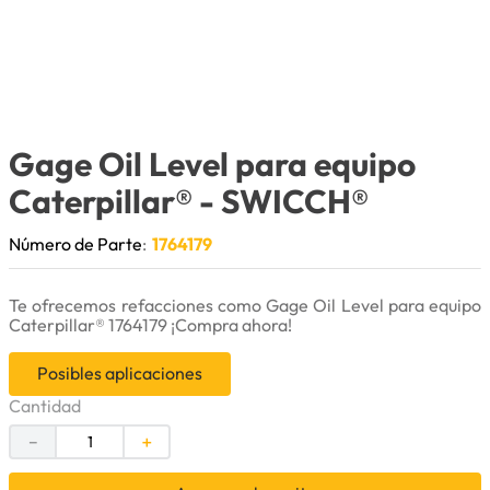
9
.
anticongelante
10
.
rin
Gage Oil Level para equipo
Caterpillar®
- SWICCH®
Número de Parte
:
1764179
Te ofrecemos refacciones como Gage Oil Level para equipo
Caterpillar® 1764179 ¡Compra ahora!
Posibles aplicaciones
Cantidad
－
＋