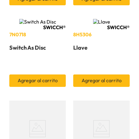
9
.
herramienta
10
.
bomba
SWICCH®
SWICCH®
7N0718
8H5306
Switch As Disc
Llave
Agregar al carrito
Agregar al carrito