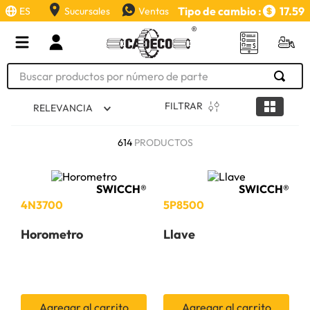
Tipo de cambio :
17.59
ES
Sucursales
Ventas
Buscar productos por número de parte
TÉRMINOS MÁS BUSCADOS
FILTRAR
RELEVANCIA
1
.
retroexcavadora
614
PRODUCTOS
2
.
aceite
3
.
llanta
SWICCH®
SWICCH®
4
.
bomba hidraulica
4N3700
5P8500
5
.
cucharon
Horometro
Llave
6
.
puntas
7
.
pintura
8
.
anticongelante
Agregar al carrito
Agregar al carrito