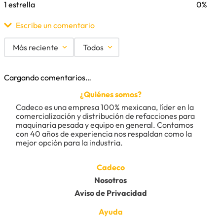
1 estrella
0%
Escribe un comentario
Más reciente
Todos
Agregar comentario
Cargando comentarios…
Título
¿Quiénes somos?
Cadeco es una empresa 100% mexicana, líder en la 
comercialización y distribución de refacciones para 
maquinaria pesada y equipo en general. Contamos 
Califica el producto de 1 a 5 estrellas
con 40 años de experiencia nos respaldan como la 
★
★
★
★
★
mejor opción para la industria.
Tu nombre
Cadeco
Nosotros
Aviso de Privacidad
Dirección de email
Ayuda