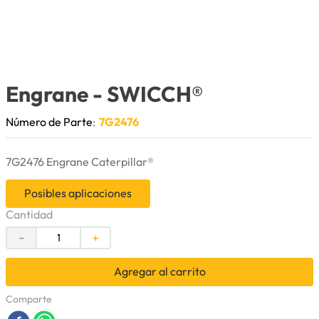
9
.
herramienta
10
.
bomba
Engrane
- SWICCH®
Número de Parte
:
7G2476
7G2476 Engrane Caterpillar®
Posibles aplicaciones
Cantidad
－
＋
Agregar al carrito
Comparte