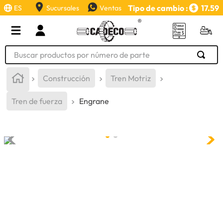
Tipo de cambio :
17.59
ES
Sucursales
Ventas
Buscar productos por número de parte
TÉRMINOS MÁS BUSCADOS
Construcción
Tren Motriz
1
.
retroexcavadora
Tren de fuerza
Engrane
2
.
aceite
3
.
llanta
4
.
bomba hidraulica
5
.
cucharon
6
.
puntas
7
.
pintura
8
.
anticongelante