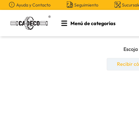
Ayuda y Contacto
Seguimiento
Sucursal
Menú de categorías
TÉRMINOS MÁS BUSCADOS
1
.
retroexcavadora
Escoja
2
.
aceite
Recibir c
3
.
llanta
4
.
bomba hidraulica
5
.
cucharon
6
.
puntas
7
.
pintura
8
.
anticongelante
9
.
herramienta