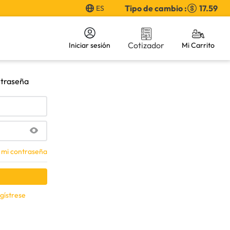
Tipo de cambio :
17.59
ES
Cotizador
Iniciar sesión
ntraseña
 mi contraseña
gístrese