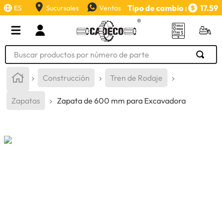
Tipo de cambio :
17.59
ES
Sucursales
Ventas
Buscar productos por número de parte
TÉRMINOS MÁS BUSCADOS
Construcción
Tren de Rodaje
1
.
retroexcavadora
Zapatas
Zapata de 600 mm para Excavadora
2
.
aceite
3
.
llanta
4
.
bomba hidraulica
5
.
cucharon
6
.
puntas
7
.
pintura
8
.
anticongelante