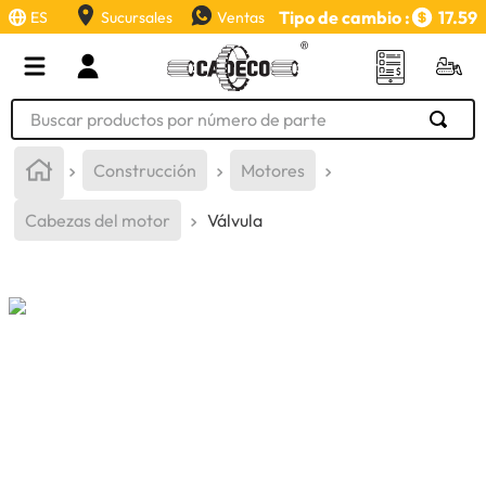
Tipo de cambio :
17.59
ES
Sucursales
Ventas
Buscar productos por número de parte
TÉRMINOS MÁS BUSCADOS
Construcción
Motores
1
.
retroexcavadora
Cabezas del motor
Válvula
2
.
aceite
3
.
llanta
4
.
bomba hidraulica
5
.
cucharon
6
.
puntas
7
.
pintura
8
.
herramienta