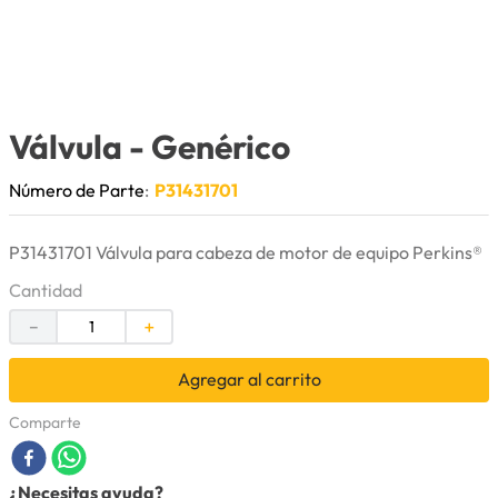
9
.
anticongelante
10
.
rin
Válvula
- Genérico
Número de Parte
:
P31431701
P31431701 Válvula para cabeza de motor de equipo Perkins®
Cantidad
－
＋
Agregar al carrito
Comparte
¿Necesitas ayuda?