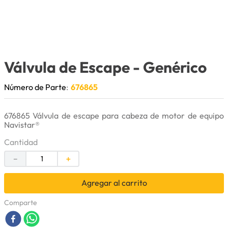
9
.
herramienta
10
.
bomba
Válvula de Escape
- Genérico
Número de Parte
:
676865
676865 Válvula de escape para cabeza de motor de equipo
Navistar®
Cantidad
－
＋
Agregar al carrito
Comparte