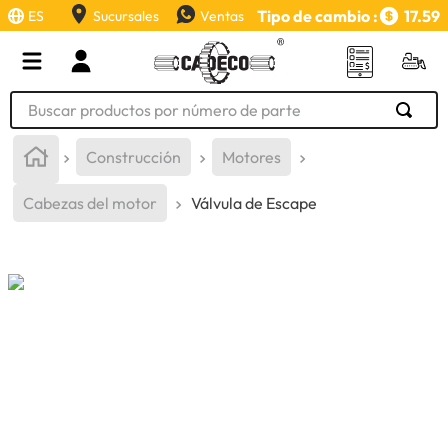
Tipo de cambio :
17.59
ES
Sucursales
Ventas
Buscar productos por número de parte
TÉRMINOS MÁS BUSCADOS
Construcción
Motores
1
.
retroexcavadora
Cabezas del motor
Válvula de Escape
2
.
aceite
3
.
llanta
4
.
bomba hidraulica
5
.
cucharon
6
.
puntas
7
.
pintura
8
.
anticongelante