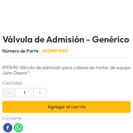
9
.
anticongelante
10
.
rin
Válvula de Admisión
- Genérico
Número de Parte
:
JHOR97490
R97490 Válvula de admisión para cabeza de motor de equipo
John Deere®
Cantidad
－
＋
Agregar al carrito
Comparte