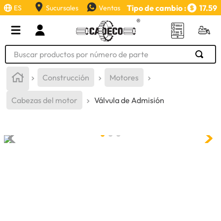
Tipo de cambio :
17.59
ES
Sucursales
Ventas
Buscar productos por número de parte
TÉRMINOS MÁS BUSCADOS
Construcción
Motores
1
.
retroexcavadora
Cabezas del motor
Válvula de Admisión
2
.
aceite
3
.
llanta
4
.
bomba hidraulica
5
.
cucharon
6
.
puntas
7
.
pintura
8
.
herramienta