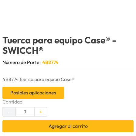
9
.
anticongelante
10
.
rin
Tuerca para equipo Case®
-
SWICCH®
Número de Parte
:
4B8774
4B8774Tuerca para equipo Case®
Posibles aplicaciones
Cantidad
－
＋
Agregar al carrito