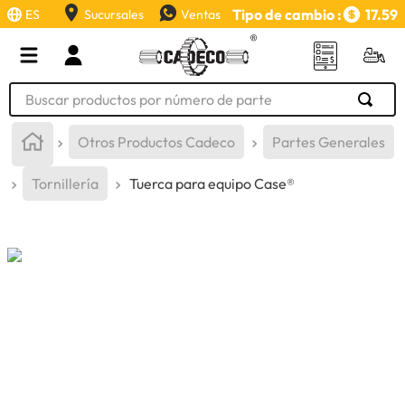
Tipo de cambio :
17.59
ES
Sucursales
Ventas
Buscar productos por número de parte
TÉRMINOS MÁS BUSCADOS
Otros Productos Cadeco
Partes Generales
1
.
retroexcavadora
Tornillería
Tuerca para equipo Case®
2
.
aceite
3
.
llanta
4
.
bomba hidraulica
5
.
cucharon
6
.
puntas
7
.
pintura
8
.
herramienta