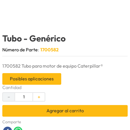
9
.
anticongelante
10
.
rin
Tubo
- Genérico
Número de Parte
:
1700582
1700582 Tubo para motor de equipo Caterpillar®
Posibles aplicaciones
Cantidad
－
＋
Agregar al carrito
Comparte