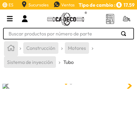
Tipo de cambio :
17.59
ES
Sucursales
Ventas
Buscar productos por número de parte
TÉRMINOS MÁS BUSCADOS
Construcción
Motores
1
.
retroexcavadora
Sistema de inyección
Tubo
2
.
aceite
3
.
llanta
4
.
bomba hidraulica
5
.
cucharon
6
.
puntas
7
.
pintura
8
.
herramienta