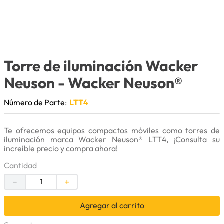
9
.
cuchillas
10
.
anticongelante
Torre de iluminación Wacker
Neuson
- Wacker Neuson®
Número de Parte
:
LTT4
Te ofrecemos equipos compactos móviles como torres de
iluminación marca Wacker Neuson® LTT4, ¡Consulta su
increíble precio y compra ahora!
Cantidad
－
＋
Agregar al carrito