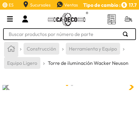
Tipo de cambio :
17.7
ES
Sucursales
Ventas
Buscar productos por número de parte
TÉRMINOS MÁS BUSCADOS
Construcción
Herramienta y Equipo
1
.
retroexcavadora
Equipo Ligero
Torre de iluminación Wacker Neuson
2
.
aceite
3
.
llanta
4
.
bomba hidraulica
5
.
cucharon
6
.
puntas
7
.
pintura
8
.
herramienta