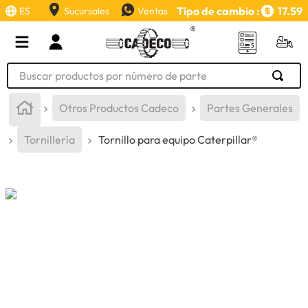
Tipo de cambio :
17.59
ES
Sucursales
Ventas
Buscar productos por número de parte
TÉRMINOS MÁS BUSCADOS
Otros Productos Cadeco
Partes Generales
1
.
retroexcavadora
Tornillería
Tornillo para equipo Caterpillar®
2
.
aceite
3
.
llanta
4
.
bomba hidraulica
5
.
cucharon
6
.
puntas
7
.
pintura
8
.
anticongelante