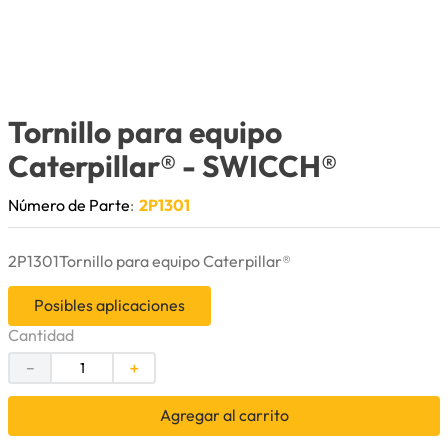
9
.
herramienta
10
.
bomba
Tornillo para equipo
Caterpillar®
- SWICCH®
Número de Parte
:
2P1301
2P1301Tornillo para equipo Caterpillar®
Posibles aplicaciones
Cantidad
－
＋
Agregar al carrito