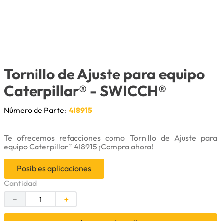
9
.
herramienta
10
.
bomba
Tornillo de Ajuste para equipo
Caterpillar®
- SWICCH®
Número de Parte
:
4I8915
Te ofrecemos refacciones como Tornillo de Ajuste para
equipo Caterpillar® 4I8915 ¡Compra ahora!
Posibles aplicaciones
Cantidad
－
＋