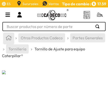
Tipo de cambio :
17.59
ES
Sucursales
Ventas
Buscar productos por número de parte
TÉRMINOS MÁS BUSCADOS
Otros Productos Cadeco
Partes Generales
1
.
retroexcavadora
Tornillería
Tornillo de Ajuste para equipo
2
.
aceite
Caterpillar®
3
.
llanta
4
.
bomba hidraulica
5
.
cucharon
6
.
puntas
7
.
pintura
8
.
anticongelante