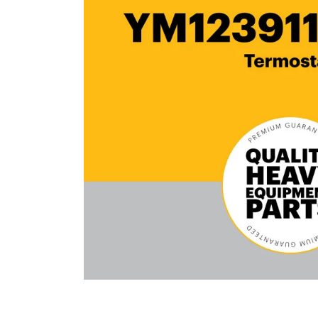
10
.
rin