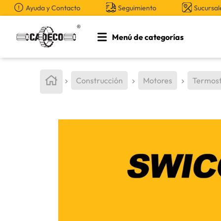
Ayuda y Contacto
Seguimiento
Sucursal
Menú de categorías
TÉRMINOS MÁS BUSCADOS
1
.
retroexcavadora
Construcción
Motores
Termos
2
.
aceite
3
.
llanta
4
.
bomba hidraulica
5
.
cucharon
6
.
puntas
7
.
pintura
8
.
herramienta
9
.
anticongelante