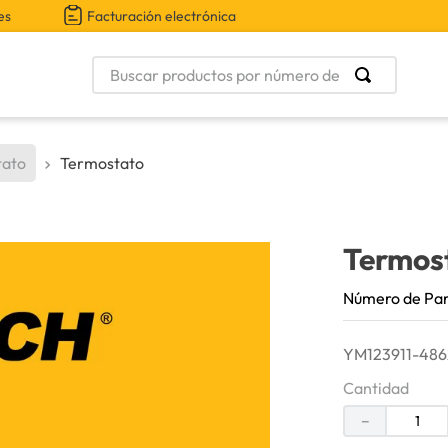
es
Facturación electrónica
Buscar productos por número de parte
tato
Termostato
Termos
Número de Pa
YM123911-4862
Cantidad
－