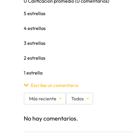
0 Calificación promedio
(0 comentarios)
5 estrellas
4 estrellas
3 estrellas
2 estrellas
1 estrella
Escribe un comentario
Más reciente
Todos
Agregar comentario
No hay comentarios.
Título