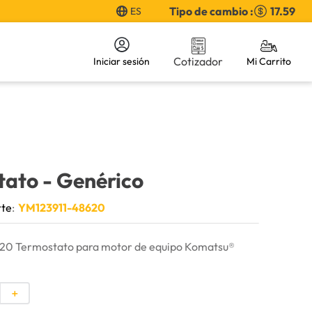
Tipo de cambio :
17.59
ES
Cotizador
Iniciar sesión
tato
- Genérico
rte
:
YM123911-48620
0 Termostato para motor de equipo Komatsu®
＋