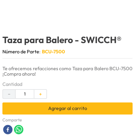
9
.
cuchillas
10
.
anticongelante
Taza para Balero
- SWICCH®
Número de Parte
:
BCU-7500
Te ofrecemos refacciones como Taza para Balero BCU-7500
¡Compra ahora!
Cantidad
－
＋
Agregar al carrito
Comparte