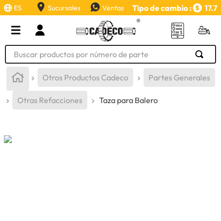
Tipo de cambio :
17.7
ES
Sucursales
Ventas
Buscar productos por número de parte
TÉRMINOS MÁS BUSCADOS
Otros Productos Cadeco
Partes Generales
1
.
retroexcavadora
Otras Refacciones
Taza para Balero
2
.
aceite
3
.
llanta
4
.
bomba hidraulica
5
.
cucharon
6
.
puntas
7
.
pintura
8
.
herramienta