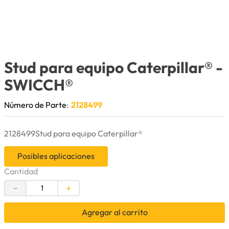
9
.
herramienta
10
.
bomba
Stud para equipo Caterpillar®
-
SWICCH®
Número de Parte
:
2128499
2128499Stud para equipo Caterpillar®
Posibles aplicaciones
Cantidad
－
＋
Agregar al carrito