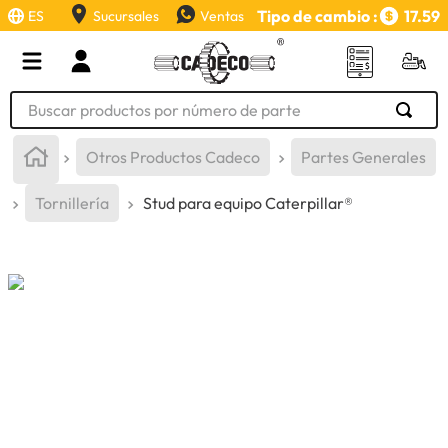
Tipo de cambio :
17.59
ES
Sucursales
Ventas
Buscar productos por número de parte
TÉRMINOS MÁS BUSCADOS
Otros Productos Cadeco
Partes Generales
1
.
retroexcavadora
Tornillería
Stud para equipo Caterpillar®
2
.
aceite
3
.
llanta
4
.
bomba hidraulica
5
.
cucharon
6
.
puntas
7
.
pintura
8
.
anticongelante