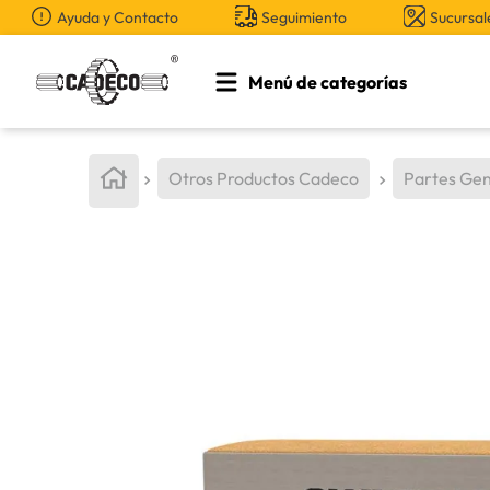
Ayuda y Contacto
Seguimiento
Sucursal
Menú de categorías
TÉRMINOS MÁS BUSCADOS
1
.
retroexcavadora
Otros Productos Cadeco
Partes Gen
2
.
aceite
3
.
llanta
4
.
bomba hidraulica
5
.
cucharon
6
.
puntas
7
.
pintura
8
.
herramienta
9
.
cuchillas