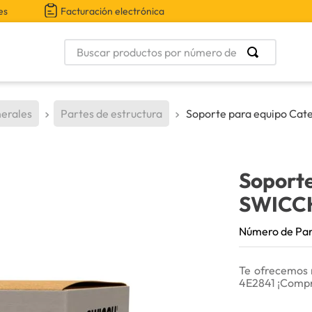
es
Facturación electrónica
Buscar productos por número de parte
erales
Partes de estructura
Soporte para equipo Cate
Soporte
SWICC
Número de Pa
Te ofrecemos 
4E2841 ¡Compr