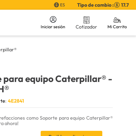
Tipo de cambio :
17.7
ES
Cotizador
Iniciar sesión
rpillar®
 para equipo Caterpillar®
-
H®
rte
:
4E2841
refacciones como Soporte para equipo Caterpillar®
a ahora!