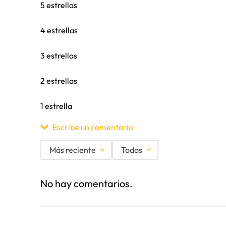
5 estrellas
4 estrellas
3 estrellas
2 estrellas
1 estrella
Escribe un comentario
Más reciente
Todos
Agregar comentario
No hay comentarios.
Título