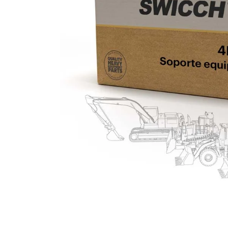
10
.
anticongelante