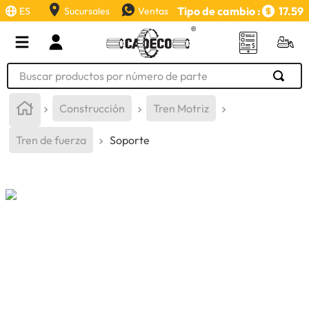
Tipo de cambio :
17.59
ES
Sucursales
Ventas
Buscar productos por número de parte
TÉRMINOS MÁS BUSCADOS
Construcción
Tren Motriz
1
.
retroexcavadora
Tren de fuerza
Soporte
2
.
aceite
3
.
llanta
4
.
bomba hidraulica
5
.
cucharon
6
.
puntas
7
.
pintura
8
.
herramienta