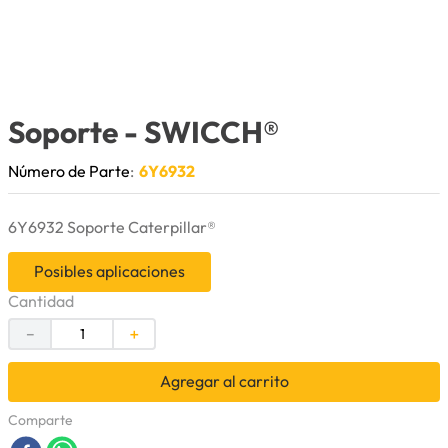
9
.
anticongelante
10
.
rin
Soporte
- SWICCH®
Número de Parte
:
6Y6932
6Y6932 Soporte Caterpillar®
Posibles aplicaciones
Cantidad
－
＋
Agregar al carrito
Comparte