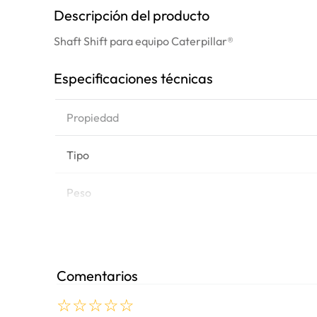
Descripción del producto
Shaft Shift para equipo Caterpillar®
Especificaciones técnicas
Propiedad
Tipo
Peso
Marca de equipo
Comentarios
Modelos
☆
☆
☆
☆
☆