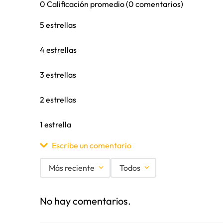
0 Calificación promedio
(0 comentarios)
5 estrellas
4 estrellas
3 estrellas
2 estrellas
1 estrella
Escribe un comentario
Más reciente
Todos
Agregar comentario
No hay comentarios.
Título