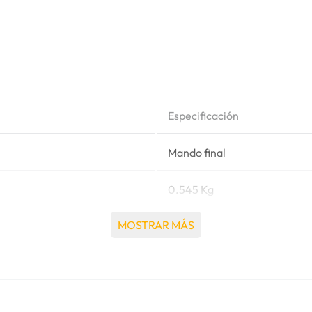
Especificación
Mando final
0.545 Kg
MOSTRAR MÁS
Caterpillar®
120 MARTILLO, 120B MO
140 MARTILLO, 140B MO