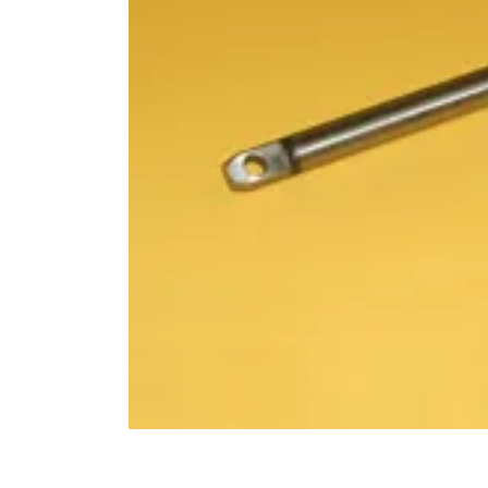
10
.
pintura