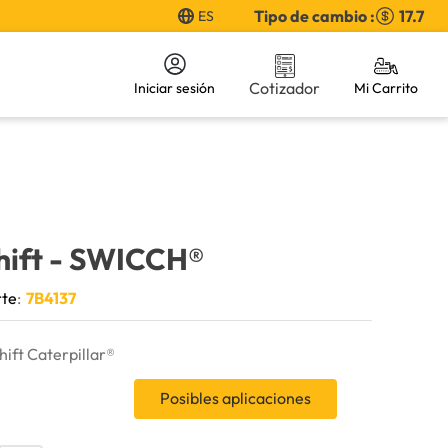
Tipo de cambio :
17.7
ES
Cotizador
Iniciar sesión
hift
- SWICCH®
rte
:
7B4137
hift Caterpillar®
Posibles aplicaciones