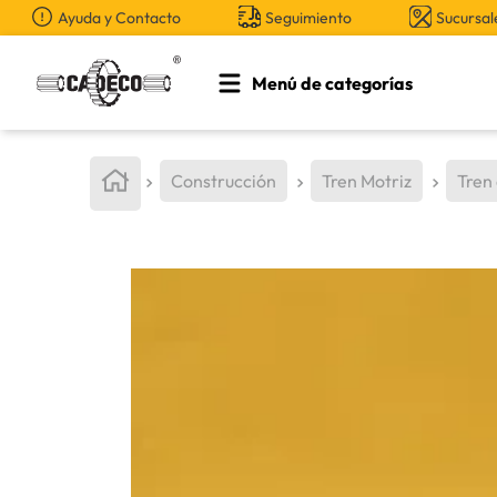
Ayuda y Contacto
Seguimiento
Sucursal
Menú de categorías
TÉRMINOS MÁS BUSCADOS
1
.
retroexcavadora
Construcción
Tren Motriz
Tren
2
.
aceite
3
.
llanta
4
.
bomba hidraulica
5
.
cucharon
6
.
herramienta
7
.
rin
8
.
cuchillas
9
.
puntas