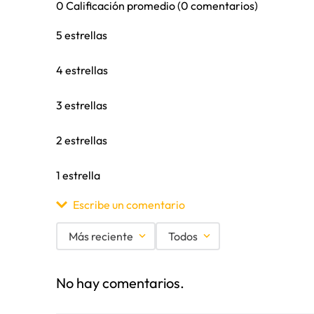
0 Calificación promedio
(0 comentarios)
Modelos
5 estrellas
4 estrellas
3 estrellas
2 estrellas
1 estrella
Escribe un comentario
Más reciente
Todos
Agregar comentario
No hay comentarios.
Título