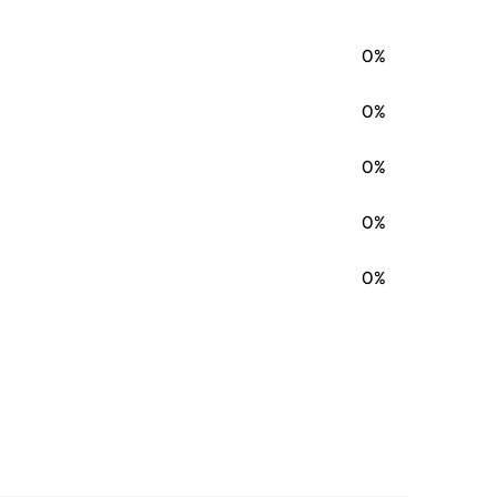
ASE SKID STEER LOADER, 40XT CASE SKID STEER
5- ), 420 SKID STEER (2/05- ), 430 SKID STEER
/04- ), 440 SKID STEER (2/05- ), 440CT SKID
0%
EER (3/04- ), 445CT SKID STEER (4/05- ), 450CT
ID STEER (1/05- ), 560 CASE TRENCHER (6/93- ),
DER, 60XT CASE SKID STEER LOADER, 660 CASE
0%
ASE SKID STEER LOADER, 70XT CASE SKID STEER
TEER LOADER, 75XT CASE SKID STEER LOADER -
...,
0%
0%
0%