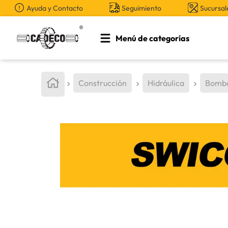
Ayuda y Contacto
Seguimiento
Sucursal
Menú de categorías
TÉRMINOS MÁS BUSCADOS
1
.
retroexcavadora
Construcción
Hidráulica
Bomba
2
.
aceite
3
.
llanta
4
.
bomba hidraulica
5
.
cucharon
6
.
puntas
7
.
pintura
8
.
herramienta
9
.
cuchillas