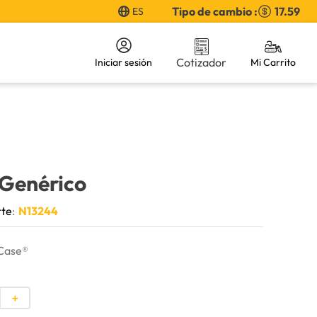
Tipo de cambio :
17.59
ES
Cotizador
Iniciar sesión
 Genérico
rte
:
N13244
Case®
＋