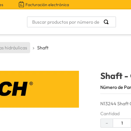
es
Facturación electrónica
Buscar productos por número de parte
s hidráulicas
Shaft
Shaft
-
Número de Pa
N13244 Shaft 
Cantidad
－