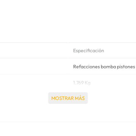
Especificación
Refacciones bomba pistones
1.769 Kg
MOSTRAR MÁS
Case®
1835C CASE UNI-LOADER SK
STEER LOADER, 1840 CASE 
UNI-LOADER SKID STEER LO
LOADER (NORTH AMERIC...,