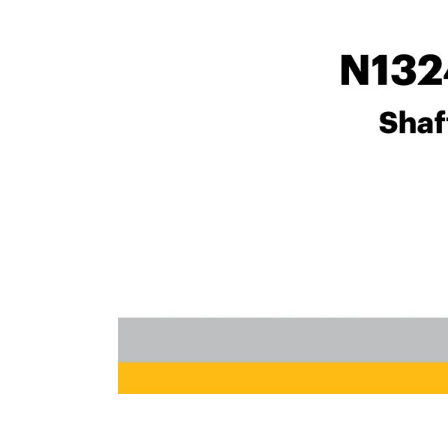
10
.
anticongelante