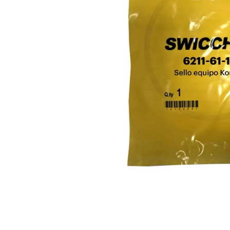
10
.
puntas