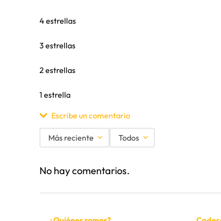
4 estrellas
3 estrellas
2 estrellas
1 estrella
Escribe un comentario
Más reciente
Todos
Agregar comentario
No hay comentarios.
Título
Califica el producto de 1 a 5 estrellas
¿Quiénes somos?
Cadec