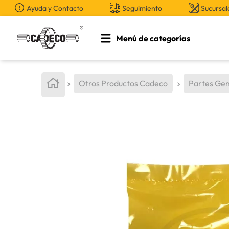
Ayuda y Contacto
Seguimiento
Sucursal
Menú de categorías
TÉRMINOS MÁS BUSCADOS
1
.
retroexcavadora
Otros Productos Cadeco
Partes Gen
2
.
aceite
3
.
bomba hidraulica
4
.
cucharon
5
.
rin
6
.
herramienta
7
.
pintura
8
.
grasa
9
.
anticongelante