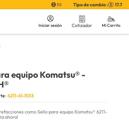
Tipo de cambio :
17.7
ES
Cotizador
Iniciar sesión
®
ara equipo Komatsu®
-
H®
rte
:
6211-61-1533
refacciones como Sello para equipo Komatsu® 6211-
ra ahora!