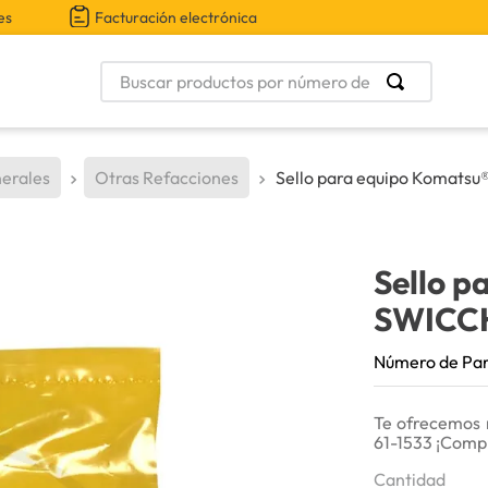
es
Facturación electrónica
Buscar productos por número de parte
erales
Otras Refacciones
Sello para equipo Komatsu
Sello p
SWICC
Número de Pa
Te ofrecemos 
61-1533 ¡Comp
Cantidad