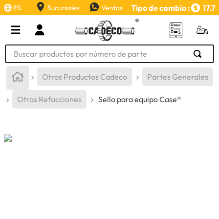
Tipo de cambio :
17.7
ES
Sucursales
Ventas
Buscar productos por número de parte
TÉRMINOS MÁS BUSCADOS
Otros Productos Cadeco
Partes Generales
1
.
retroexcavadora
Otras Refacciones
Sello para equipo Case®
2
.
aceite
3
.
llanta
4
.
bomba hidraulica
5
.
cucharon
6
.
herramienta
7
.
rin
8
.
cuchillas