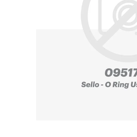
10
.
puntas