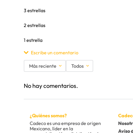
3 estrellas
2 estrellas
1 estrella
Escribe un comentario
Más reciente
Todos
Agregar comentario
No hay comentarios.
Título
Califica el producto de 1 a 5 estrellas
¿Quiénes somos?
Cadec
★
★
★
★
★
Cadeco es una empresa de origen 
Nosotr
Mexicano, líder en la 
Tu nombre
Aviso 