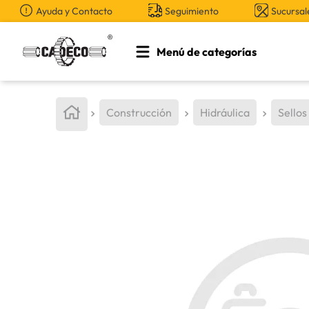
Ayuda y Contacto
Seguimiento
Sucursal
Menú de categorías
TÉRMINOS MÁS BUSCADOS
1
.
retroexcavadora
Construcción
Hidráulica
Sellos
2
.
aceite
3
.
bomba hidraulica
4
.
cucharon
5
.
rin
6
.
herramienta
7
.
pintura
8
.
grasa
9
.
anticongelante