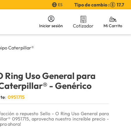
Tipo de cambio :
17.7
ES
Cotizador
Iniciar sesión
uipo Caterpillar®
 O Ring Uso General para
Caterpillar®
- Genérico
rte
:
0951715
facción o repuesto Sello - O Ring Uso General para
llar® 0951715, aprovecha nuestro increíble precio -
pra ahora!