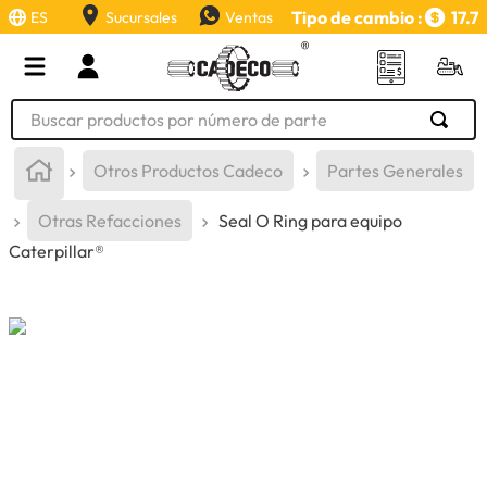
Tipo de cambio :
17.7
ES
Sucursales
Ventas
Buscar productos por número de parte
TÉRMINOS MÁS BUSCADOS
Otros Productos Cadeco
Partes Generales
1
.
retroexcavadora
Otras Refacciones
Seal O Ring para equipo
2
.
aceite
Caterpillar®
3
.
llanta
4
.
bomba hidraulica
5
.
cucharon
6
.
puntas
7
.
pintura
8
.
herramienta