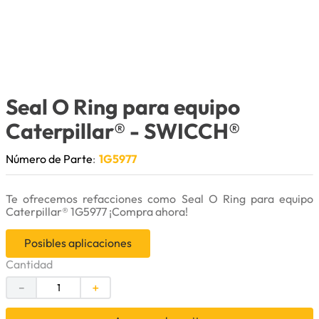
9
.
cuchillas
10
.
anticongelante
Seal O Ring para equipo
Caterpillar®
- SWICCH®
Número de Parte
:
1G5977
Te ofrecemos refacciones como Seal O Ring para equipo
Caterpillar® 1G5977 ¡Compra ahora!
Posibles aplicaciones
Cantidad
－
＋