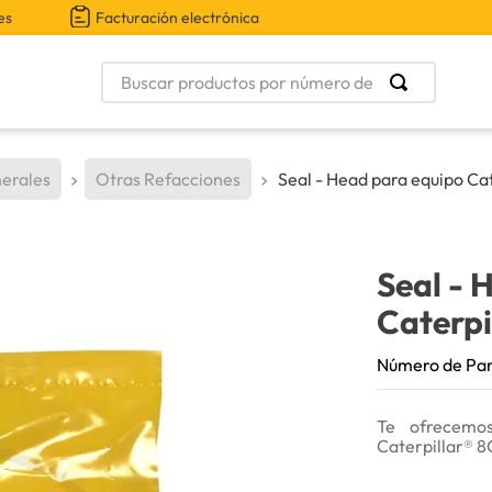
es
Facturación electrónica
Buscar productos por número de parte
erales
Otras Refacciones
Seal - Head para equipo Cat
Seal - 
Caterpi
Número de Pa
Te ofrecemo
Caterpillar® 