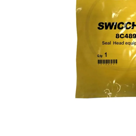
10
.
rin