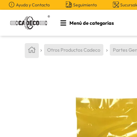
Ayuda y Contacto
Seguimiento
Sucursal
Menú de categorías
TÉRMINOS MÁS BUSCADOS
1
.
retroexcavadora
Otros Productos Cadeco
Partes Gen
2
.
aceite
3
.
llanta
4
.
bomba hidraulica
5
.
cucharon
6
.
puntas
7
.
pintura
8
.
herramienta
9
.
anticongelante