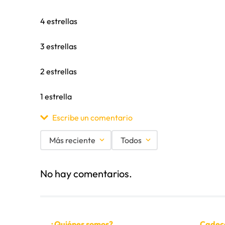
4 estrellas
3 estrellas
2 estrellas
1 estrella
Escribe un comentario
Más reciente
Todos
Agregar comentario
No hay comentarios.
Título
Califica el producto de 1 a 5 estrellas
¿Quiénes somos?
Cadec