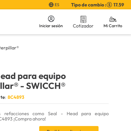
Tipo de cambio :
17.59
ES
Cotizador
Iniciar sesión
erpillar®
Head para equipo
llar®
- SWICCH®
rte
:
8C4893
s refacciones como Seal - Head para equipo
8C4893 ¡Compra ahora!