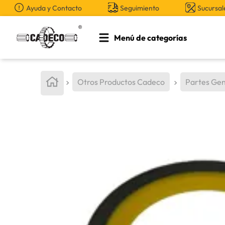
Ayuda y Contacto
Seguimiento
Sucursal
Menú de categorías
TÉRMINOS MÁS BUSCADOS
1
.
retroexcavadora
Otros Productos Cadeco
Partes Gen
2
.
aceite
3
.
llanta
4
.
bomba hidraulica
5
.
cucharon
6
.
herramienta
7
.
rin
8
.
cuchillas
9
.
puntas