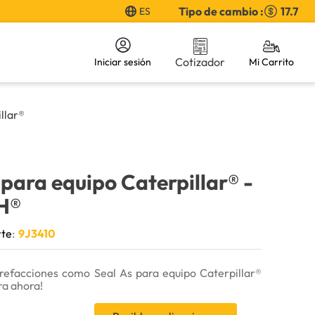
Tipo de cambio :
17.7
ES
Cotizador
Iniciar sesión
llar®
 para equipo Caterpillar®
-
H®
rte
:
9J3410
refacciones como Seal As para equipo Caterpillar®
a ahora!