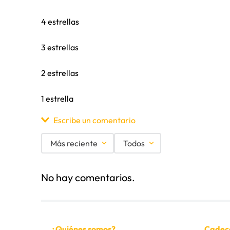
4 estrellas
3 estrellas
2 estrellas
1 estrella
Escribe un comentario
Más reciente
Todos
Agregar comentario
No hay comentarios.
Título
Califica el producto de 1 a 5 estrellas
¿Quiénes somos?
Cadec