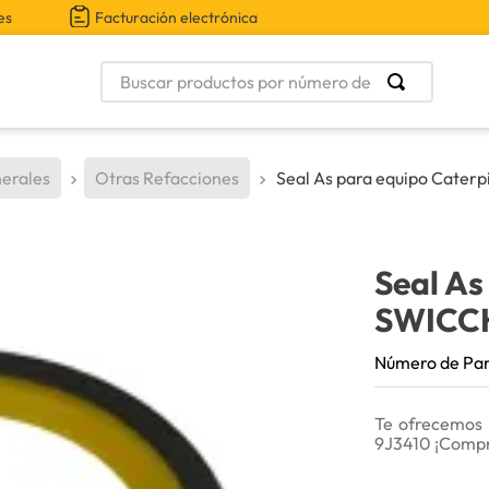
es
Facturación electrónica
Buscar productos por número de parte
erales
Otras Refacciones
Seal As para equipo Caterpi
Seal As
SWICC
Número de Pa
Te ofrecemos 
9J3410 ¡Compr