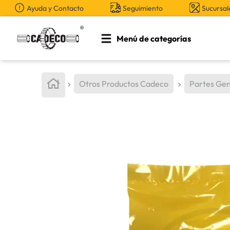
Ayuda y Contacto
Seguimiento
Sucursal
Menú de categorías
TÉRMINOS MÁS BUSCADOS
1
.
retroexcavadora
Otros Productos Cadeco
Partes Gen
2
.
aceite
3
.
llanta
4
.
bomba hidraulica
5
.
cucharon
6
.
puntas
7
.
pintura
8
.
herramienta
9
.
anticongelante