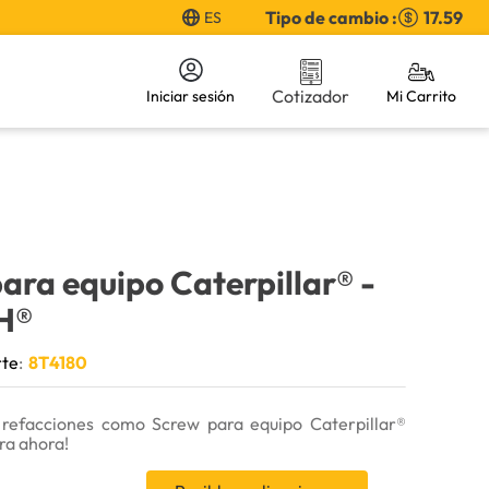
Tipo de cambio :
17.59
ES
Cotizador
Iniciar sesión
ara equipo Caterpillar®
-
H®
rte
:
8T4180
refacciones como Screw para equipo Caterpillar®
a ahora!