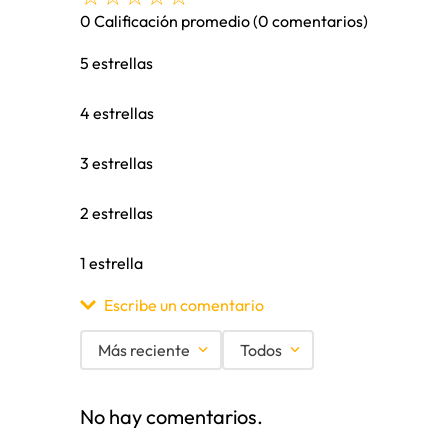
0 Calificación promedio
(0 comentarios)
5 estrellas
4 estrellas
3 estrellas
2 estrellas
1 estrella
Escribe un comentario
Más reciente
Todos
Agregar comentario
No hay comentarios.
Título