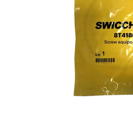
10
.
rin