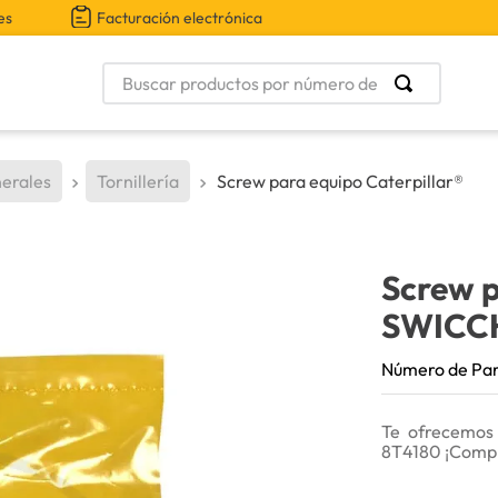
es
Facturación electrónica
Buscar productos por número de parte
erales
Tornillería
Screw para equipo Caterpillar®
Screw p
SWICC
Número de Pa
Te ofrecemos 
8T4180 ¡Compr