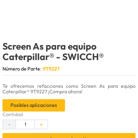
9
.
puntas
10
.
pintura
Screen As para equipo
Caterpillar®
- SWICCH®
Número de Parte
:
9T9227
Te ofrecemos refacciones como Screen As para equipo
Caterpillar® 9T9227 ¡Compra ahora!
Posibles aplicaciones
Cantidad
－
＋