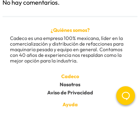
No hay comentarios.
Título
¿Quiénes somos?
Califica el producto de 1 a 5 estrellas
Cadeco es una empresa 100% mexicana, líder en la 
★
★
★
★
★
comercialización y distribución de refacciones para 
maquinaria pesada y equipo en general. Contamos 
Tu nombre
con 40 años de experiencia nos respaldan como la 
mejor opción para la industria.
Dirección de email
Cadeco
Nosotros
Aviso de Privacidad
Escribe un comentario
Ayuda
Contacto
Devoluciones
Preguntas frecuentes
Ayuda y Soporte