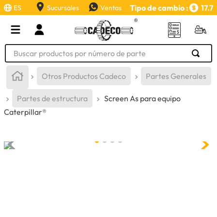
Tipo de cambio :
17.7
ES
Sucursales
Ventas
Buscar productos por número de parte
TÉRMINOS MÁS BUSCADOS
Otros Productos Cadeco
Partes Generales
1
.
retroexcavadora
Partes de estructura
Screen As para equipo
2
.
aceite
Caterpillar®
3
.
llanta
4
.
bomba hidraulica
5
.
cucharon
6
.
herramienta
7
.
rin
8
.
cuchillas