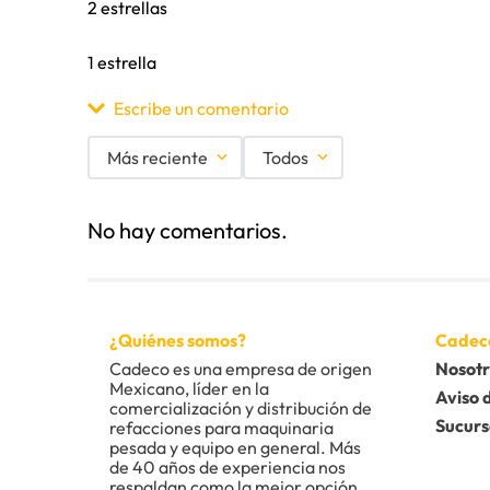
2 estrellas
1 estrella
Escribe un comentario
Más reciente
Todos
Agregar comentario
No hay comentarios.
Título
Califica el producto de 1 a 5 estrellas
¿Quiénes somos?
Cadec
★
★
★
★
★
Cadeco es una empresa de origen 
Nosotr
Mexicano, líder en la 
Tu nombre
Aviso 
comercialización y distribución de 
Sucurs
refacciones para maquinaria 
pesada y equipo en general. Más 
de 40 años de experiencia nos 
Dirección de email
respaldan como la mejor opción 