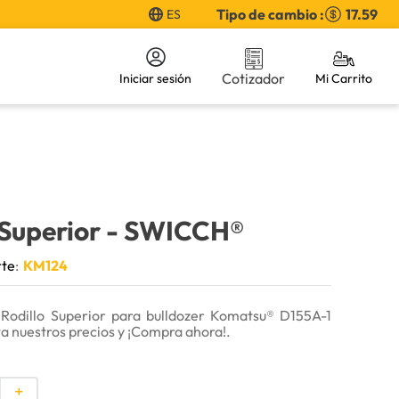
Tipo de cambio :
17.59
ES
Cotizador
Iniciar sesión
 Superior
- SWICCH®
rte
:
KM124
Rodillo Superior para bulldozer Komatsu® D155A-1
a nuestros precios y ¡Compra ahora!.
＋