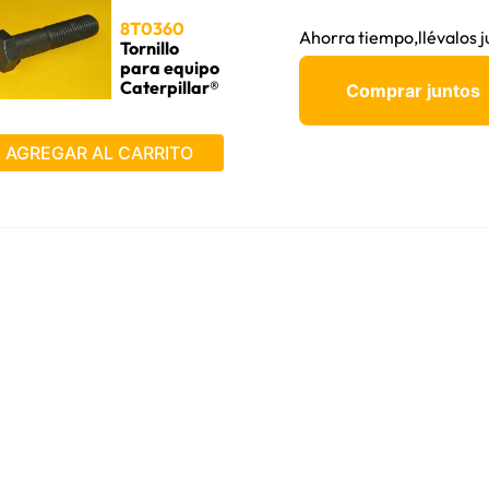
D155A-1
8T0360
Ahorra tiempo,llévalos j
Tornillo
Bulldozer
para equipo
Caterpillar®
Comprar juntos
AGREGAR AL CARRITO