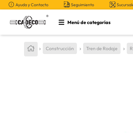
Ayuda y Contacto
Seguimiento
Sucursal
Menú de categorías
TÉRMINOS MÁS BUSCADOS
1
.
retroexcavadora
Construcción
Tren de Rodaje
R
2
.
aceite
3
.
llanta
4
.
bomba hidraulica
5
.
cucharon
6
.
puntas
7
.
pintura
8
.
herramienta
9
.
anticongelante