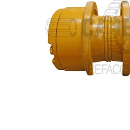
10
.
rin