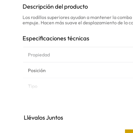
Descripción del producto
Los rodillos superiores ayudan a mantener la comba 
empuje. Hacen más suave el desplazamiento de la cade
Especificaciones técnicas
Propiedad
Posición
Tipo
Peso
Llévalos Juntos
Marca de equipo