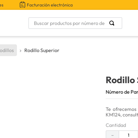
es
Facturación electrónica
Buscar productos por número de parte
odillos
Rodillo Superior
Rodillo
Número de Pa
Te ofrecemos 
KM124, consult
Cantidad
－