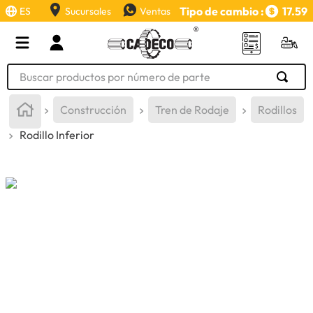
Tipo de cambio :
17.59
ES
Sucursales
Ventas
Buscar productos por número de parte
TÉRMINOS MÁS BUSCADOS
Construcción
Tren de Rodaje
Rodillos
1
.
retroexcavadora
Rodillo Inferior
2
.
aceite
3
.
llanta
4
.
bomba hidraulica
5
.
cucharon
6
.
puntas
7
.
pintura
8
.
herramienta