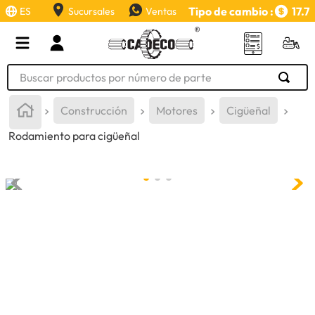
Tipo de cambio :
17.7
ES
Sucursales
Ventas
Buscar productos por número de parte
TÉRMINOS MÁS BUSCADOS
Construcción
Motores
Cigüeñal
1
.
retroexcavadora
Rodamiento para cigüeñal
2
.
aceite
3
.
llanta
4
.
bomba hidraulica
5
.
cucharon
6
.
puntas
7
.
pintura
8
.
herramienta