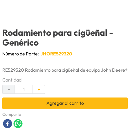
9
.
cuchillas
10
.
anticongelante
Rodamiento para cigüeñal
-
Genérico
Número de Parte
:
JHORE529320
RE529320 Rodamiento para cigüeñal de equipo John Deere®
Cantidad
－
＋
Agregar al carrito
Comparte