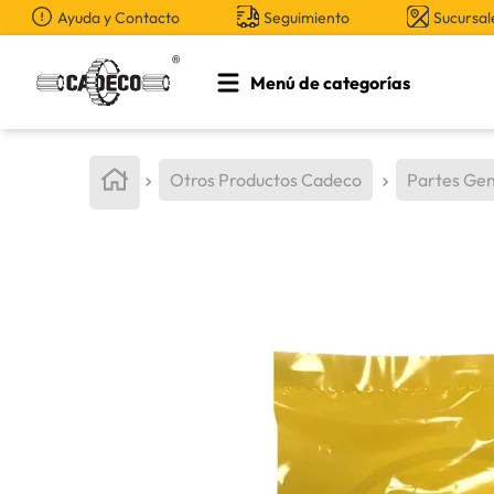
Ayuda y Contacto
Seguimiento
Sucursal
Menú de categorías
TÉRMINOS MÁS BUSCADOS
1
.
retroexcavadora
Otros Productos Cadeco
Partes Gen
2
.
aceite
3
.
llanta
4
.
bomba hidraulica
5
.
cucharon
6
.
puntas
7
.
pintura
8
.
herramienta
9
.
cuchillas