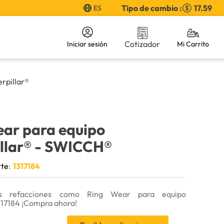
Tipo de cambio :
17.59
ES
Cotizador
Iniciar sesión
rpillar®
ear para equipo
llar®
- SWICCH®
rte
:
1317184
s refacciones como Ring Wear para equipo
317184 ¡Compra ahora!