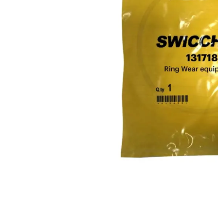
10
.
anticongelante