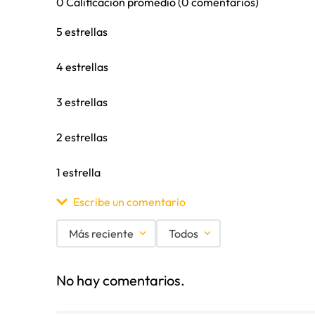
0 Calificación promedio
(0 comentarios)
5 estrellas
4 estrellas
3 estrellas
2 estrellas
1 estrella
Escribe un comentario
Más reciente
Todos
Agregar comentario
No hay comentarios.
Título