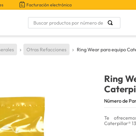
es
Facturación electrónica
Buscar productos por número de parte
erales
Otras Refacciones
Ring Wear para equipo Cate
Ring W
Caterpi
Número de Pa
Te ofrecemo
Caterpillar® 1