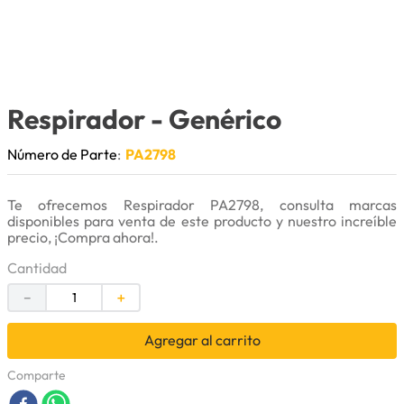
9
.
puntas
10
.
pintura
Respirador
- Genérico
Número de Parte
:
PA2798
Te ofrecemos Respirador PA2798, consulta marcas
disponibles para venta de este producto y nuestro increíble
precio, ¡Compra ahora!.
Cantidad
－
＋
Agregar al carrito
Comparte