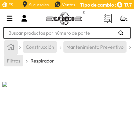
Tipo de cambio :
17.7
ES
Sucursales
Ventas
Buscar productos por número de parte
TÉRMINOS MÁS BUSCADOS
Construcción
Mantenimiento Preventivo
1
.
retroexcavadora
Filtros
Respirador
2
.
aceite
3
.
llanta
4
.
bomba hidraulica
5
.
cucharon
6
.
herramienta
7
.
rin
8
.
cuchillas