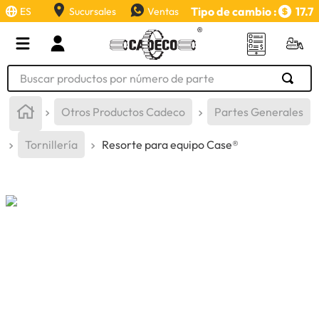
Tipo de cambio :
17.7
ES
Sucursales
Ventas
Buscar productos por número de parte
TÉRMINOS MÁS BUSCADOS
Otros Productos Cadeco
Partes Generales
1
.
retroexcavadora
Tornillería
Resorte para equipo Case®
2
.
aceite
3
.
llanta
4
.
bomba hidraulica
5
.
cucharon
6
.
herramienta
7
.
rin
8
.
cuchillas