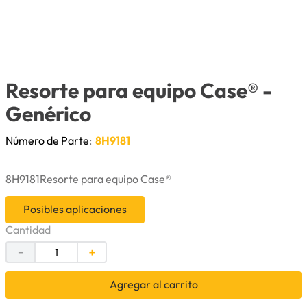
9
.
puntas
10
.
pintura
Resorte para equipo Case®
-
Genérico
Número de Parte
:
8H9181
8H9181Resorte para equipo Case®
Posibles aplicaciones
Cantidad
－
＋
Agregar al carrito