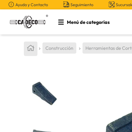
Ayuda y Contacto
Seguimiento
Sucursal
Menú de categorías
TÉRMINOS MÁS BUSCADOS
1
.
retroexcavadora
Construcción
Herramientas de Cor
2
.
aceite
3
.
llanta
4
.
bomba hidraulica
5
.
cucharon
6
.
herramienta
7
.
rin
8
.
cuchillas
9
.
puntas