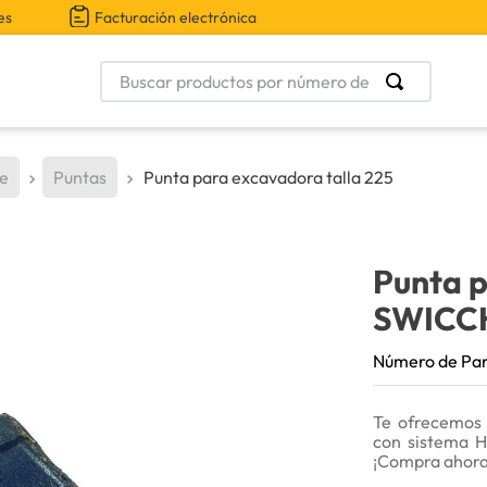
es
Facturación electrónica
Buscar productos por número de parte
te
Puntas
Punta para excavadora talla 225
Punta p
SWICC
Número de Pa
Te ofrecemos 
con sistema He
¡Compra ahora