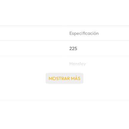
Especificación
225
Hensley
MOSTRAR MÁS
Estándar
Punta para Excavadora
2.81 Kg
Excavadora