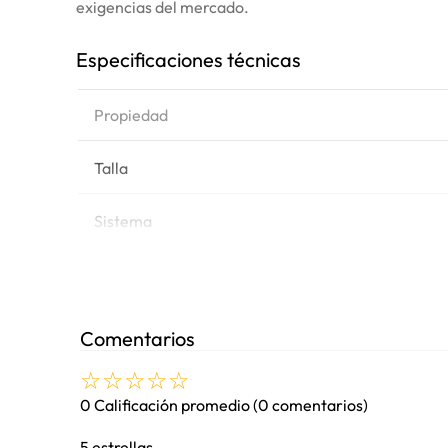
exigencias del mercado.
Especificaciones técnicas
Propiedad
Talla
Sistema
Diseño
Tipo
Comentarios
☆
☆
☆
☆
☆
Peso
0 Calificación promedio
(0 comentarios)
Equipo
5 estrellas