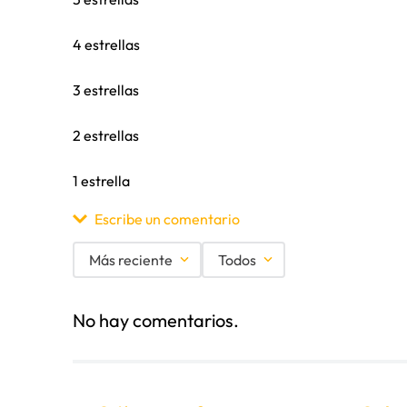
4 estrellas
3 estrellas
2 estrellas
1 estrella
Escribe un comentario
Más reciente
Todos
Agregar comentario
No hay comentarios.
Título
Califica el producto de 1 a 5 estrellas