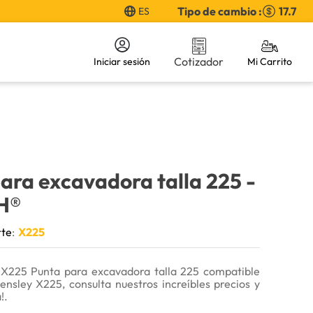
Tipo de cambio :
17.7
ES
Cotizador
Iniciar sesión
ara excavadora talla 225
-
H®
rte
:
X225
X225 Punta para excavadora talla 225 compatible
nsley X225, consulta nuestros increíbles precios y
!.