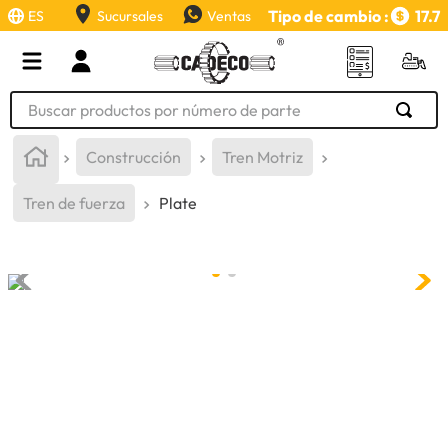
Tipo de cambio :
17.7
ES
Sucursales
Ventas
Buscar productos por número de parte
TÉRMINOS MÁS BUSCADOS
Construcción
Tren Motriz
1
.
retroexcavadora
Tren de fuerza
Plate
2
.
aceite
3
.
llanta
4
.
bomba hidraulica
5
.
cucharon
6
.
herramienta
7
.
rin
8
.
cuchillas