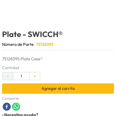
9
.
puntas
10
.
pintura
Plate
- SWICCH®
Número de Parte
:
75128395
75128395 Plate Case®
Cantidad
－
＋
Agregar al carrito
Comparte
¿Necesitas ayuda?