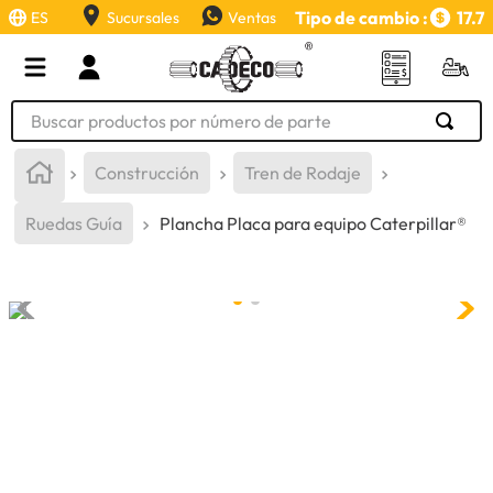
Tipo de cambio :
17.7
ES
Sucursales
Ventas
Buscar productos por número de parte
TÉRMINOS MÁS BUSCADOS
Construcción
Tren de Rodaje
1
.
retroexcavadora
Ruedas Guía
Plancha Placa para equipo Caterpillar®
2
.
aceite
3
.
llanta
4
.
bomba hidraulica
5
.
cucharon
6
.
herramienta
7
.
rin
8
.
cuchillas