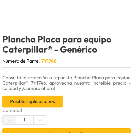
9
.
puntas
10
.
pintura
Plancha Placa para equipo
Caterpillar®
- Genérico
Número de Parte
:
7Y1746
Consulta la refacción o repuesto Plancha Placa para equipo
Caterpillar® 7Y1746, aprovecha nuestro increíble precio -
calidad y ¡Compra ahora!
Posibles aplicaciones
Cantidad
－
＋