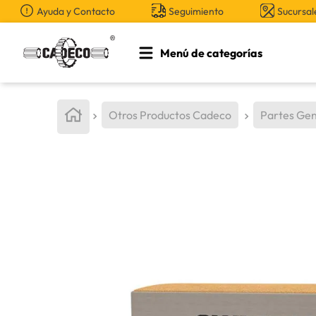
Ayuda y Contacto
Seguimiento
Sucursal
Menú de categorías
TÉRMINOS MÁS BUSCADOS
1
.
retroexcavadora
Otros Productos Cadeco
Partes Gen
2
.
aceite
3
.
llanta
4
.
bomba hidraulica
5
.
cucharon
6
.
herramienta
7
.
rin
8
.
cuchillas
9
.
puntas