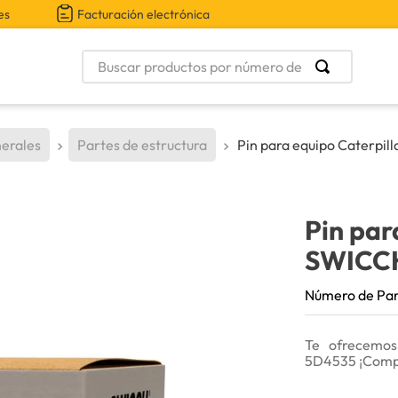
es
Facturación electrónica
Buscar productos por número de parte
erales
Partes de estructura
Pin para equipo Caterpill
Pin par
SWICC
Número de Pa
Te ofrecemos
5D4535 ¡Comp