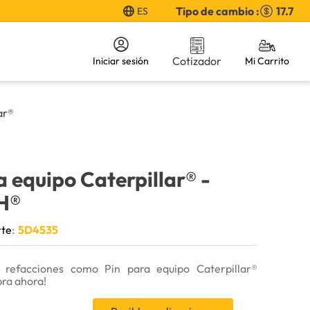
Tipo de cambio :
17.7
ES
Cotizador
Iniciar sesión
ar®
a equipo Caterpillar®
-
H®
rte
:
5D4535
 refacciones como Pin para equipo Caterpillar®
ra ahora!