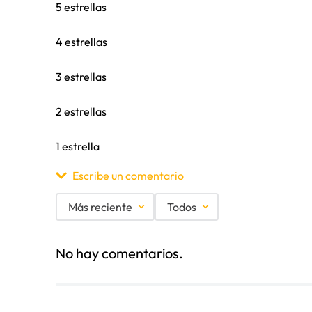
5 estrellas
4 estrellas
3 estrellas
2 estrellas
1 estrella
Escribe un comentario
Más reciente
Todos
Agregar comentario
No hay comentarios.
Título