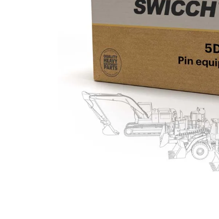
10
.
pintura