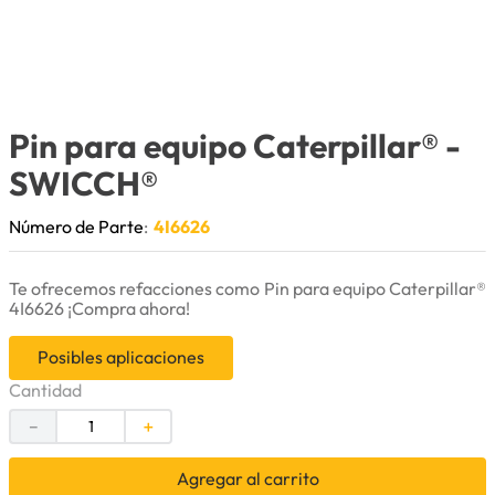
9
.
puntas
10
.
pintura
Pin para equipo Caterpillar®
-
SWICCH®
Número de Parte
:
4I6626
Te ofrecemos refacciones como Pin para equipo Caterpillar®
4I6626 ¡Compra ahora!
Posibles aplicaciones
Cantidad
－
＋
Agregar al carrito