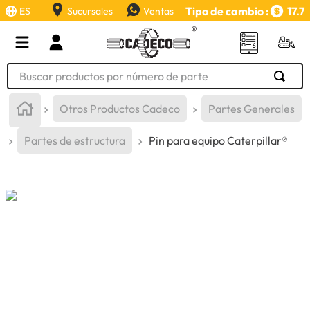
Tipo de cambio :
17.7
ES
Sucursales
Ventas
Buscar productos por número de parte
TÉRMINOS MÁS BUSCADOS
Otros Productos Cadeco
Partes Generales
1
.
retroexcavadora
Partes de estructura
Pin para equipo Caterpillar®
2
.
aceite
3
.
llanta
4
.
bomba hidraulica
5
.
cucharon
6
.
herramienta
7
.
rin
8
.
cuchillas