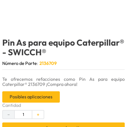
9
.
herramienta
10
.
bomba
Pin As para equipo Caterpillar®
- SWICCH®
Número de Parte
:
2136709
Te ofrecemos refacciones como Pin As para equipo
Caterpillar® 2136709 ¡Compra ahora!
Posibles aplicaciones
Cantidad
－
＋