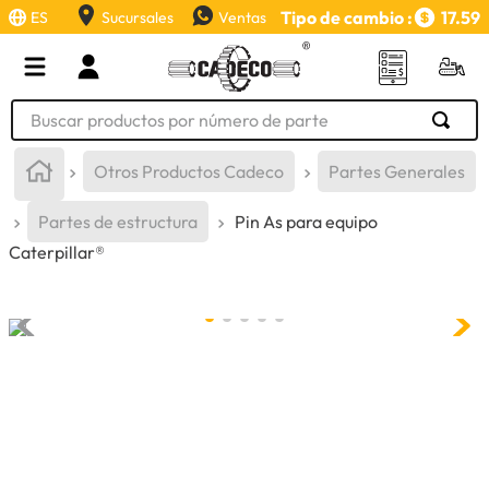
Tipo de cambio :
17.59
ES
Sucursales
Ventas
Buscar productos por número de parte
TÉRMINOS MÁS BUSCADOS
Otros Productos Cadeco
Partes Generales
1
.
retroexcavadora
Partes de estructura
Pin As para equipo
2
.
aceite
Caterpillar®
3
.
llanta
4
.
bomba hidraulica
5
.
cucharon
6
.
puntas
7
.
pintura
8
.
anticongelante