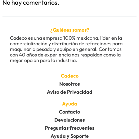
No hay comentarios.
Título
¿Quiénes somos?
Califica el producto de 1 a 5 estrellas
Cadeco es una empresa 100% mexicana, líder en la 
★
★
★
★
★
comercialización y distribución de refacciones para 
maquinaria pesada y equipo en general. Contamos 
Tu nombre
con 40 años de experiencia nos respaldan como la 
mejor opción para la industria.
Dirección de email
Cadeco
Nosotros
Aviso de Privacidad
Escribe un comentario
Ayuda
Contacto
Devoluciones
Preguntas frecuentes
Ayuda y Soporte