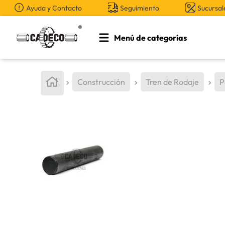
Ayuda y Contacto
Seguimiento
Sucursal
Menú de categorías
TÉRMINOS MÁS BUSCADOS
1
.
retroexcavadora
Construcción
Tren de Rodaje
P
2
.
aceite
3
.
llanta
4
.
bomba hidraulica
5
.
cucharon
6
.
puntas
7
.
pintura
8
.
anticongelante
9
.
herramienta