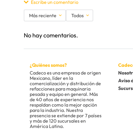
Escribe un comentario
Más reciente
Todos
Agregar comentario
No hay comentarios.
Título
Califica el producto de 1 a 5 estrellas
¿Quiénes somos?
Cadec
★
★
★
★
★
Cadeco es una empresa de origen 
Nosotr
Mexicano, líder en la 
Tu nombre
Aviso 
comercialización y distribución de 
Sucurs
refacciones para maquinaria 
pesada y equipo en general. Más 
de 40 años de experiencia nos 
Dirección de email
respaldan como la mejor opción 
para la industria. Nuestra 
presencia se extiende por 7 países 
y más de 120 sucursales en 
América Latina.
Escribe un comentario