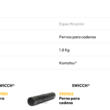
Especificación
Pernos para cadenas
1.8 Kg
Komatsu®
WICCH®
SWICCH®
1150
930502
ara
Perno para
cadena