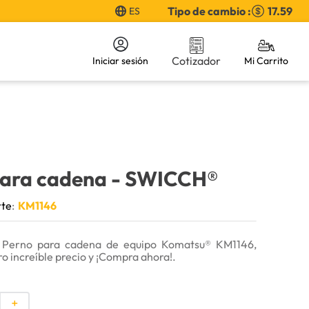
Tipo de cambio :
17.59
ES
Cotizador
Iniciar sesión
para cadena
- SWICCH®
rte
:
KM1146
 Perno para cadena de equipo Komatsu® KM1146,
ro increíble precio y ¡Compra ahora!.
＋