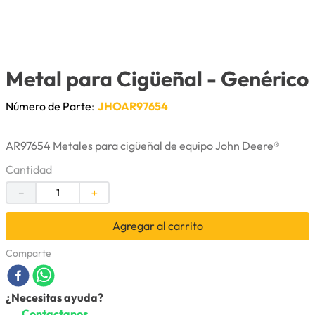
9
.
cuchillas
10
.
anticongelante
Metal para Cigüeñal
- Genérico
Número de Parte
:
JHOAR97654
AR97654 Metales para cigüeñal de equipo John Deere®
Cantidad
－
＋
Agregar al carrito
Comparte
¿Necesitas ayuda?
Contactanos