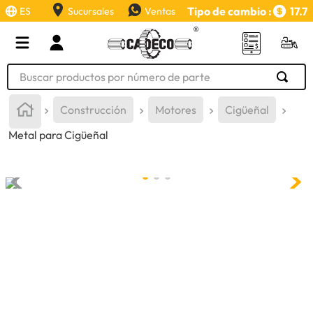
Tipo de cambio :
17.7
ES
Sucursales
Ventas
Buscar productos por número de parte
TÉRMINOS MÁS BUSCADOS
Construcción
Motores
Cigüeñal
1
.
retroexcavadora
Metal para Cigüeñal
2
.
aceite
3
.
llanta
4
.
bomba hidraulica
5
.
cucharon
6
.
puntas
7
.
pintura
8
.
herramienta