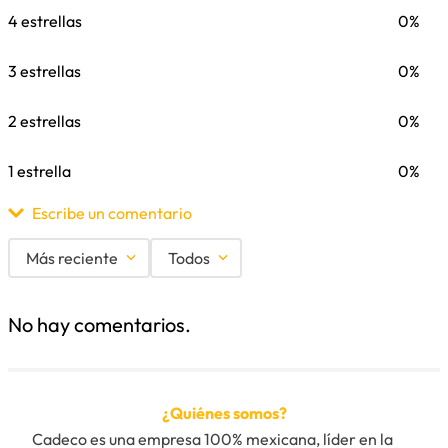
4 estrellas
0%
3 estrellas
0%
2 estrellas
0%
1 estrella
0%
Escribe un comentario
Más reciente
Todos
Agregar comentario
No hay comentarios.
Título
¿Quiénes somos?
Califica el producto de 1 a 5 estrellas
Cadeco es una empresa 100% mexicana, líder en la 
★
★
★
★
★