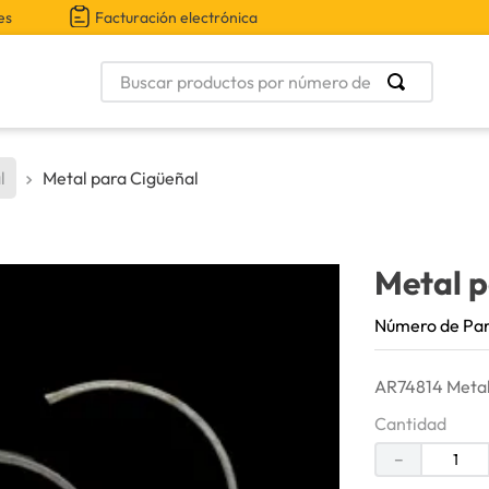
es
Facturación electrónica
Buscar productos por número de parte
l
Metal para Cigüeñal
Metal p
Número de Pa
AR74814 Metal
Cantidad
－