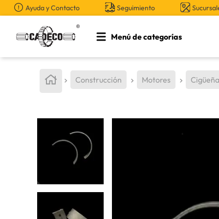
Ayuda y Contacto
Seguimiento
Sucursal
Menú de categorías
TÉRMINOS MÁS BUSCADOS
1
.
retroexcavadora
Construcción
Motores
Cigüeña
2
.
aceite
3
.
llanta
4
.
bomba hidraulica
5
.
cucharon
6
.
puntas
7
.
pintura
8
.
herramienta
9
.
cuchillas