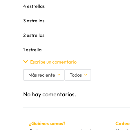
4 estrellas
3 estrellas
2 estrellas
1 estrella
Escribe un comentario
Más reciente
Todos
Agregar comentario
No hay comentarios.
Título
Califica el producto de 1 a 5 estrellas
¿Quiénes somos?
Cadec
★
★
★
★
★