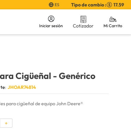
Tipo de cambio :
17.59
ES
Cotizador
Iniciar sesión
ara Cigüeñal
- Genérico
rte
:
JHOAR74814
es para cigüeñal de equipo John Deere®
＋