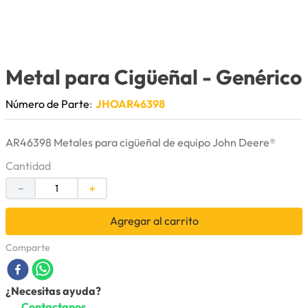
9
.
anticongelante
10
.
rin
Metal para Cigüeñal
- Genérico
Número de Parte
:
JHOAR46398
AR46398 Metales para cigüeñal de equipo John Deere®
Cantidad
－
＋
Agregar al carrito
Comparte
¿Necesitas ayuda?
Contactanos