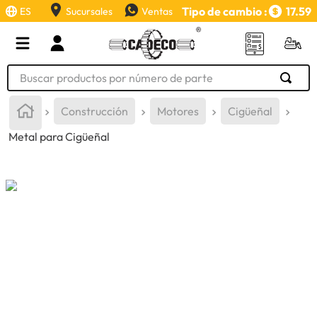
Tipo de cambio :
17.59
ES
Sucursales
Ventas
Buscar productos por número de parte
TÉRMINOS MÁS BUSCADOS
Construcción
Motores
Cigüeñal
1
.
retroexcavadora
Metal para Cigüeñal
2
.
aceite
3
.
llanta
4
.
bomba hidraulica
5
.
cucharon
6
.
puntas
7
.
pintura
8
.
herramienta