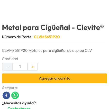
9
.
cuchillas
10
.
anticongelante
Metal para Cigüeñal
- Clevite®
Número de Parte
:
CLVMS651P20
CLVMS651P20 Metales para cigüeñal de equipo CLV
Cantidad
－
＋
Agregar al carrito
Comparte
¿Necesitas ayuda?
Contactanos