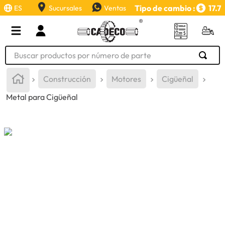
Tipo de cambio :
17.7
ES
Sucursales
Ventas
Buscar productos por número de parte
TÉRMINOS MÁS BUSCADOS
Construcción
Motores
Cigüeñal
1
.
retroexcavadora
Metal para Cigüeñal
2
.
aceite
3
.
llanta
4
.
bomba hidraulica
5
.
cucharon
6
.
puntas
7
.
pintura
8
.
herramienta