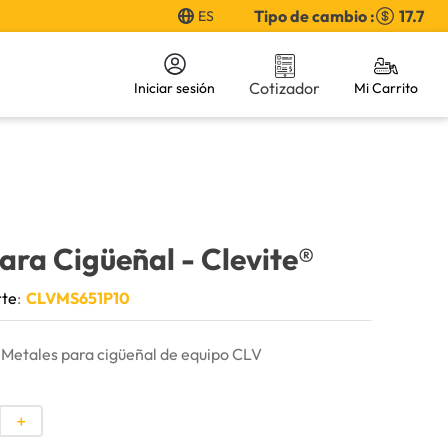
Tipo de cambio :
17.7
ES
Cotizador
Iniciar sesión
ara Cigüeñal
- Clevite®
rte
:
CLVMS651P10
etales para cigüeñal de equipo CLV
＋