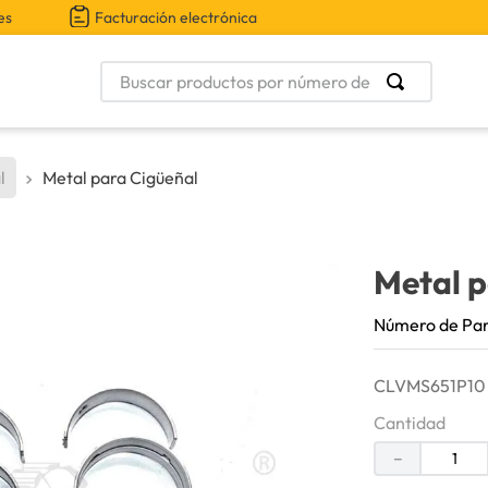
es
Facturación electrónica
Buscar productos por número de parte
l
Metal para Cigüeñal
Metal p
Número de Pa
CLVMS651P10 M
Cantidad
－