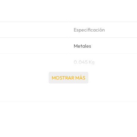
Especificación
Metales
0.045 Kg
MOSTRAR MÁS
Caterpillar®
311 EXCAVADORA, 311B EX
312B EXCAVADORA, 312B L 
EXCAVADORA, 314C EXCAVA
EXCAVADORA, 320 L EXCAV
EXCAVADORA (LU), 320B LL
320B N EXCAVADORA (LU), 
320C L EXCAVADORA, 320D , 
EXCAVADORA, 321B EXCAVAD