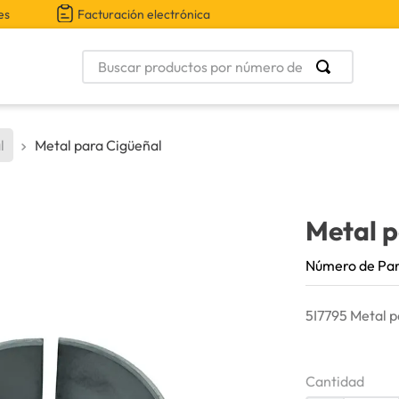
es
Facturación electrónica
Buscar productos por número de parte
l
Metal para Cigüeñal
Metal p
Número de Pa
5I7795 Metal p
Cantidad