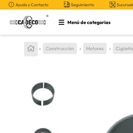
Ayuda y Contacto
Seguimiento
Sucursal
Menú de categorías
TÉRMINOS MÁS BUSCADOS
1
.
retroexcavadora
Construcción
Motores
Cigüeña
2
.
aceite
3
.
llanta
4
.
bomba hidraulica
5
.
cucharon
6
.
puntas
7
.
pintura
8
.
herramienta
9
.
cuchillas