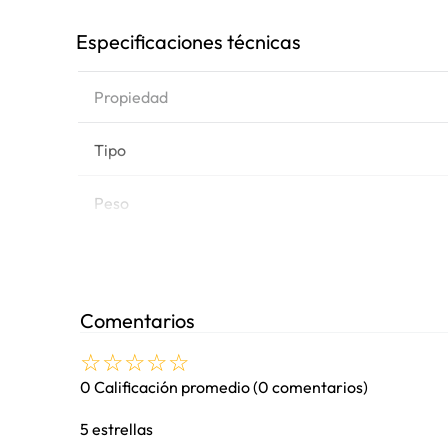
Especificaciones técnicas
Propiedad
Tipo
Peso
Marca de equipo
Comentarios
☆
☆
☆
☆
☆
Modelos
0 Calificación promedio
(0 comentarios)
5 estrellas