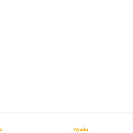
323D S , 924HZ ,
o
Ayuda