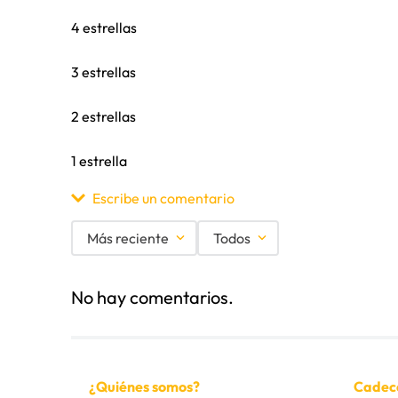
4 estrellas
3 estrellas
2 estrellas
1 estrella
Escribe un comentario
Más reciente
Todos
Agregar comentario
No hay comentarios.
Título
Califica el producto de 1 a 5 estrellas
¿Quiénes somos?
Cadec