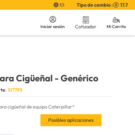
Tipo de cambio :
17.7
ES
Cotizador
Iniciar sesión
ara Cigüeñal
- Genérico
rte
:
5I7795
ara cigüeñal de equipo Caterpillar®
Posibles aplicaciones