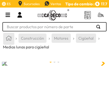
Tipo de cambio :
17.7
ES
Sucursales
Ventas
Buscar productos por número de parte
TÉRMINOS MÁS BUSCADOS
Construcción
Motores
Cigüeñal
1
.
retroexcavadora
Medias lunas para cigüeñal
2
.
aceite
3
.
llanta
4
.
bomba hidraulica
5
.
cucharon
6
.
herramienta
7
.
rin
8
.
cuchillas