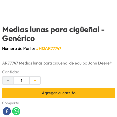
9
.
puntas
10
.
pintura
Medias lunas para cigüeñal
-
Genérico
Número de Parte
:
JHOAR77747
AR77747 Medias lunas para cigüeñal de equipo John Deere®
Cantidad
－
＋
Agregar al carrito
Comparte